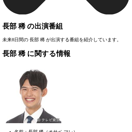
長部 稀 の出演番組
未来8日間の 長部 稀 が出演する番組を紹介しています。
長部 稀 に関する情報
名前：
長部 稀（オサベ マレ）