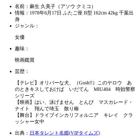
名前：
麻生 久美子（アソウ クミコ）
情報：
1978年6月17日 ふたご座 B型 162cm 42kg 千葉出
身
ジャンル：
女優
趣味：
映画鑑賞
芸歴：
【テレビ】オリバーな犬、（Gosh!!）このヤロウ あ
のときキスしておけば いだてん MIU404 時効警察
シリーズ
【映画】はい、泳げません とんび マスカレード・
ナイト 翔んで埼玉 散り椿
【舞台】ドライブインカリフォルニア キレイ クラ
ッシャー女中
出典：
日本タレント名鑑(VIPタイムズ)